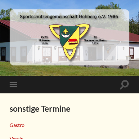
SSG-
Hohberg
e.V.
online
Suchfe
Mobile-
ein-/a
Menü
ein-/ausblenden
sonstige Termine
Gastro
Verein