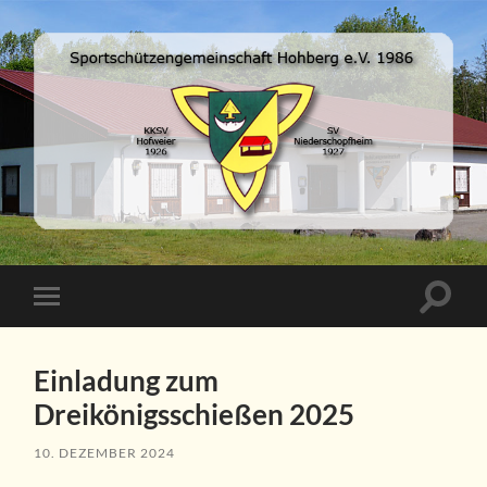
SSG-
Hohberg
e.V.
online
Suchfe
Mobile-
ein-/a
Menü
ein-/ausblenden
Einladung zum
Dreikönigsschießen 2025
10. DEZEMBER 2024