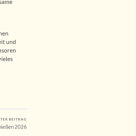
nsame
chen
eit und
nsoren
ieles
TER BEITRAG
hießen 2026