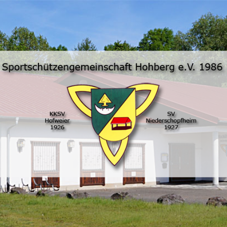
SSG-
Hohberg
e.V.
online