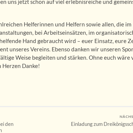
en uns jetzt schon auf viel erlebnisreiche und gemei
lreichen Helferinnen und Helfern sowie allen, die im
nstaltungen, bei Arbeitseinsätzen, im organisatoris
 helfende Hand gebraucht wird – euer Einsatz, eure Z
ent unseres Vereins. Ebenso danken wir unseren Spo
fältige Weise begleiten und stärken. Ohne euch wäre v
on Herzen Danke!
NÄCHS
ei den
Einladung zum Dreikönigssc
n