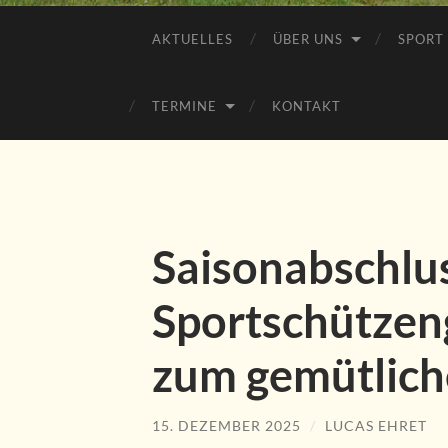
AKTUELLES
ÜBER UNS
SPORT
TERMINE
KONTAKT
Saisonabschlu
Sportschützen
zum gemütlich
15. DEZEMBER 2025
/
LUCAS EHRET